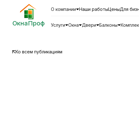
О компании
Наши работы
Цены
Для биз
ОкнаПроф
Услуги
Окна
Двери
Балконы
Компле
Ко всем публикациям
Москитные сетки на о