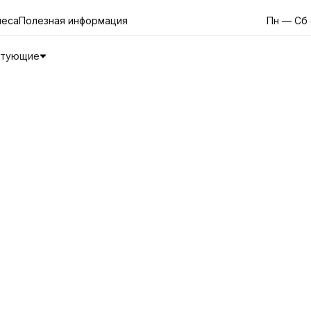
неса
Полезная информация
Пн — Сб 
ктующие
кна и двери