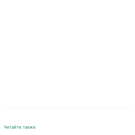
Если вы сомневаетесь, какой
профиль ПВХ подойдёт
именно для вашего объекта
Получить консультацию
Читайте также