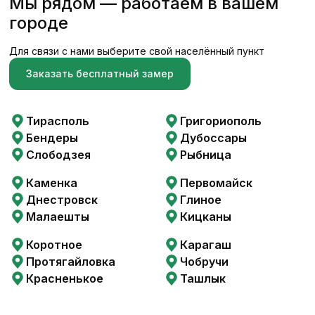
Мы рядом — работаем в вашем
городе
Для связи с нами выберите свой населённый пункт
Заказать бесплатный замер
Тирасполь
Григориополь
Бендеры
Дубоссары
Слободзея
Рыбница
Каменка
Первомайск
Днестровск
Глиное
Малаешты
Кицканы
Коротное
Карагаш
Протягайловка
Чобручи
Красненькое
Ташлык